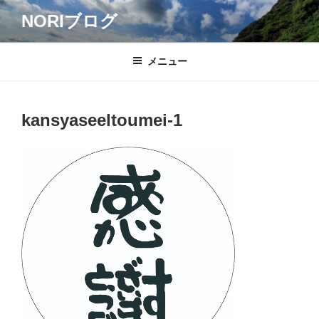
コ
NORIブログ
ン
テ
ン
メニュー
ツ
へ
ス
kansyaseeltoumei-1
キ
ッ
プ