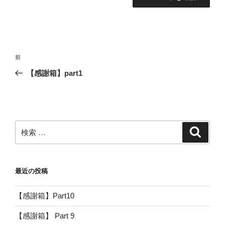
投
過
前
稿
去
【感謝箱】part1
ナ
の
ビ
投
稿
ゲ
ー
検
検
シ
索
索:
ョ
ン
最近の投稿
【感謝箱】Part10
【感謝箱】 Part 9