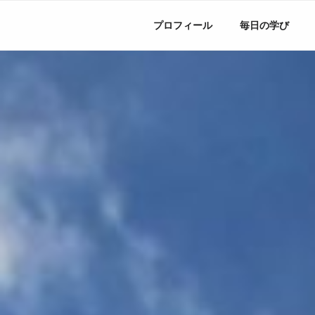
コ
ン
プロフィール
毎日の学び
テ
ン
ツ
へ
ス
キ
ッ
プ