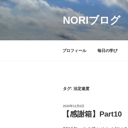
コ
ン
テ
NORIブログ
ン
ツ
へ
ス
プロフィール
毎日の学び
キ
ッ
プ
タグ:
法定速度
投
2020年12月6日
稿
【感謝箱】Part10
日: