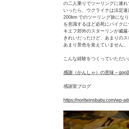
の二人乗りでツーリングに連れ
いったら、ウクライナは法定速度
200km でのツーリング旅に
を意識するほど必死にバイクに
キエフ郊外のスターリンが威厳
きれいだったけど、あまりのス
あまり景色を覚えていません。
こんな経験をつくっていただい
感謝（かんしゃ）の意味 – go
感謝室ブログ
https://noritwinsbaby.com/wp-a