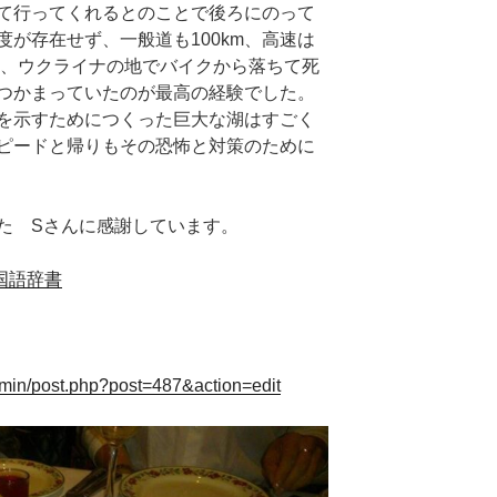
て行ってくれるとのことで後ろにのって
が存在せず、一般道も100km、高速は
なり、ウクライナの地でバイクから落ちて死
つかまっていたのが最高の経験でした。
を示すためにつくった巨大な湖はすごく
ピードと帰りもその恐怖と対策のために
た Sさんに感謝しています。
o国語辞書
dmin/post.php?post=487&action=edit