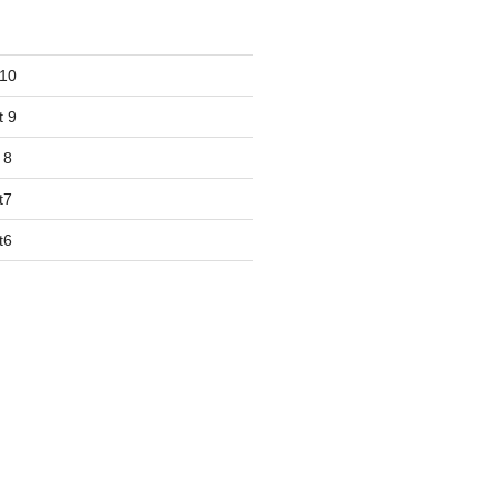
10
 9
 8
t7
t6