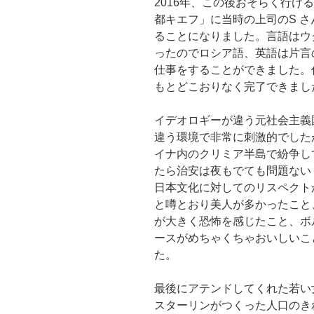
2016年、この後おそらく行け
都キエフ」に当時の上司のS 
ることになりました。言語はウ
ったのでロシア語、英語は片言
仕事をすることができました。
もとどこおりなく完了できまし
イデオロギーが違う元社会主義
違う環境で非常に刺激的でした
イナ内のクリミア半島で紛争し
たら治安は夜もでても問題ない
日本文化に対してのリスペクト
と噂とおり美人が多かったこと
が大きく恐怖を感じたこと、ボ
ースがめちゃくちゃおいしいこ
た。
最後にアテンドしてくれた若い
スターリンがつくった人口のき