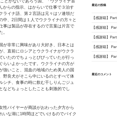
ることがないであろう国、「ウクライナ首
最近の投稿
さんからの指示、はからいで仕事で３泊す
クライナ語、第２言語は元々はソ連領だ
【感謝箱】Part
の中、2日間は１人でウクライナの方々と
仕事は製品が存在するので言葉は片言で
【感謝箱】 Part
た。
【感謝箱】Part
国が非常に興味があり大好き、日本とは
【感謝箱】 Par
が、直前にロシアとウクライナがウクラ
【感謝箱】 Par
ていたのでちょっとびびっていたが行っ
ぐらいよかったです。ウクライナの方が
が強いこと、混血の地域のため美人の国
最近のコメント
、野良犬がそこら中にいるのとすべて体
ルシチ、食事の時に飲む干しりんごジュ
となどちょっとしたことも刺激的でし
女性バイヤーが商談がおわった夕方から
れいな湖に1時間ほどでいけるのでバイク